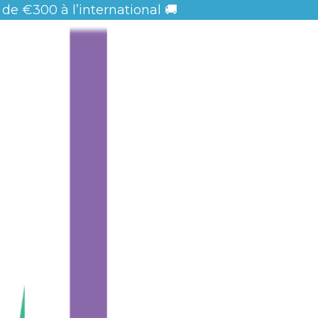
 de
€300 à l’international 🚚