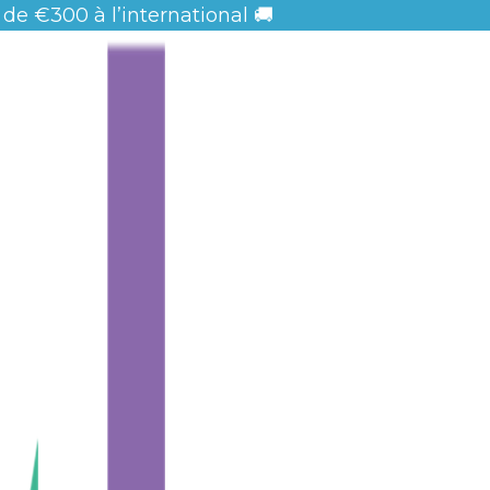
 de
€300 à l’international 🚚