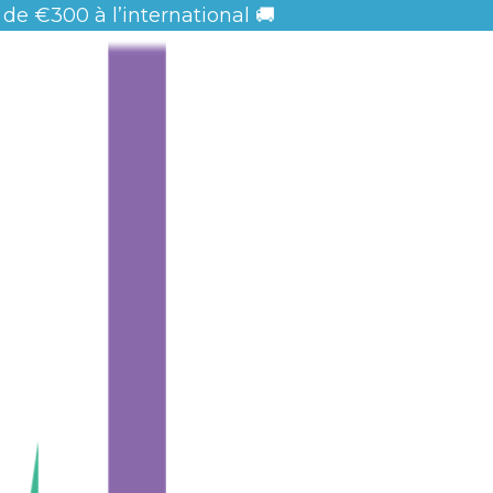
 de
€300 à l’international 🚚