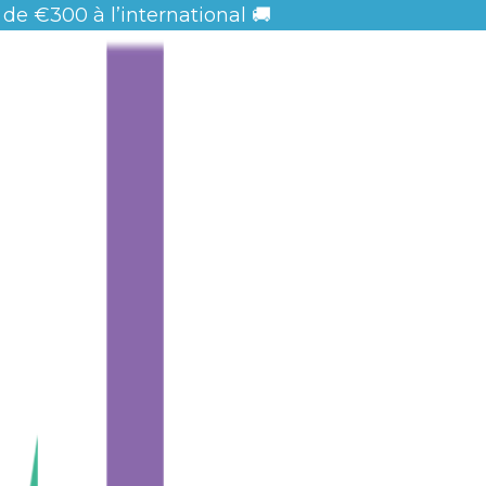
 de
€300 à l’international 🚚