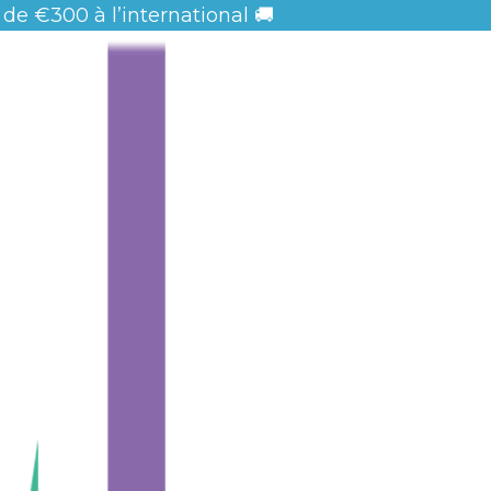
 de
€300 à l’international 🚚