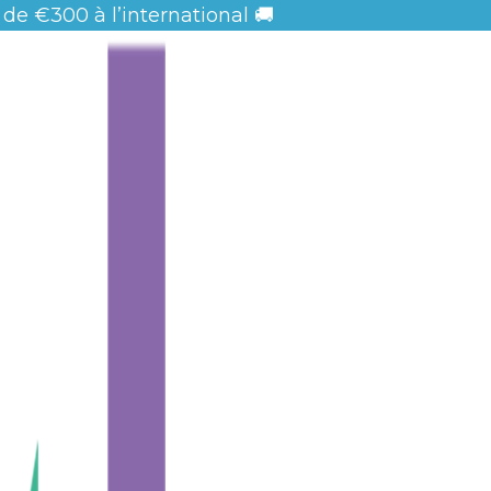
 de
€300 à l’international 🚚